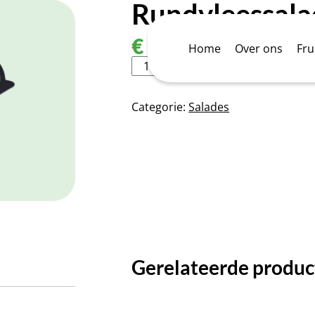
Rundvleessala
€
7,95
Home
Over ons
Fr
Rundvleessalade
Toevoegen aan winkelwa
ronde
bak
aantal
Categorie:
Salades
Gerelateerde produ