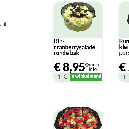
 ui
Run
Kip-
klei
cranberrysalade
per
ronde bak
€
8,95
€
meer
info
In winkelmand