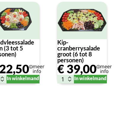
dvleessalade
Kip-
n (3 tot 5
cranberrysalade
sonen)
groot (6 tot 8
personen)
22,50
€
39,00
meer
meer
info
info
In winkelmand
In winkelmand