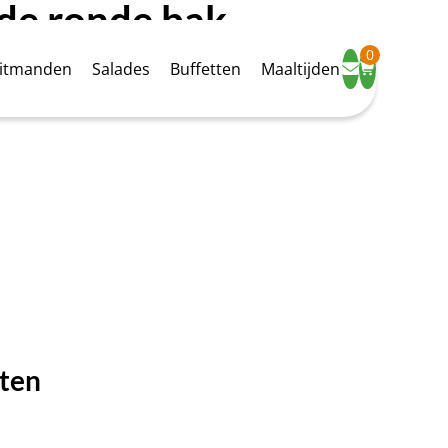
de ronde bak
0
uitmanden
Salades
Buffetten
Maaltijden
gen
cten