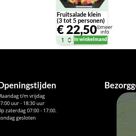
Fruitsalade klein
(3 tot 5 personen)
€
22,50
meer
info
In winkelmand
Openingstijden
Bezorgg
Maandag t/m vrijdag
7:00 uur - 18:30 uur
p zaterdag 07:00 - 17:00.
Zondag gesloten